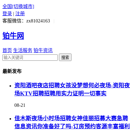
全国
[切换城市]
登录
|
注册
客服微信：zx81024163
|
铂牛网
首页
生活服务
铂牛资讯
搜索
最新发布
资阳酒吧夜店招聘女孩没梦想何必夜场-资阳夜
场KTV招聘招聘用实力证明一切事实
08-21
佳木斯夜场小时场招聘女神佳丽招募大赛急聘
信息资讯你准备好了吗-订房预约客源丰富福利