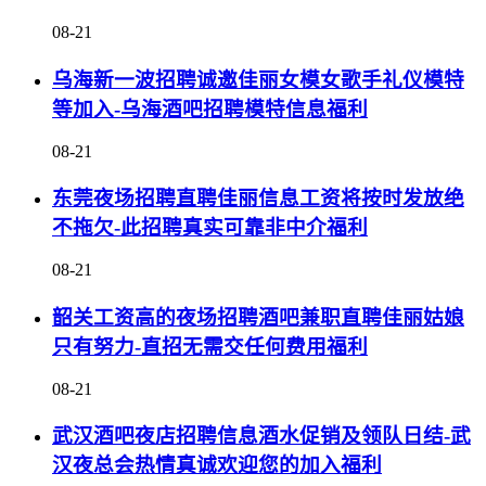
08-21
乌海新一波招聘诚邀佳丽女模女歌手礼仪模特
等加入-乌海酒吧招聘模特信息福利
08-21
东莞夜场招聘直聘佳丽信息工资将按时发放绝
不拖欠-此招聘真实可靠非中介福利
08-21
韶关工资高的夜场招聘酒吧兼职直聘佳丽姑娘
只有努力-直招无需交任何费用福利
08-21
武汉酒吧夜店招聘信息酒水促销及领队日结-武
汉夜总会热情真诚欢迎您的加入福利