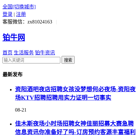
全国
[切换城市]
登录
|
注册
客服微信：zx81024163
|
铂牛网
首页
生活服务
铂牛资讯
搜索
最新发布
资阳酒吧夜店招聘女孩没梦想何必夜场-资阳夜
场KTV招聘招聘用实力证明一切事实
08-21
佳木斯夜场小时场招聘女神佳丽招募大赛急聘
信息资讯你准备好了吗-订房预约客源丰富福利