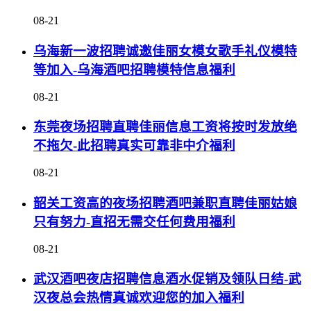
08-21
乌海新一波招聘诚邀佳丽女模女歌手礼仪模特
等加入-乌海酒吧招聘模特信息福利
08-21
东莞夜场招聘直聘佳丽信息工资将按时发放绝
不拖欠-此招聘真实可靠非中介福利
08-21
韶关工资高的夜场招聘酒吧兼职直聘佳丽姑娘
只有努力-直招无需交任何费用福利
08-21
武汉酒吧夜店招聘信息酒水促销及领队日结-武
汉夜总会热情真诚欢迎您的加入福利