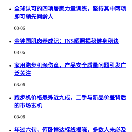
全球认可的四项居家力量训练，坚持其中两项
即可领先同龄人
08-06
金钟国肌肉养成记：INS晒照揭秘健身秘诀
08-06
家用跑步机频伤童，产品安全质量问题引发广
泛关注
08-06
跑步机价格悬殊近九成，二手与新品价差背后
的市场玄机
08-06
年过六旬，俯卧撑达标线揭晓，多数人未必及