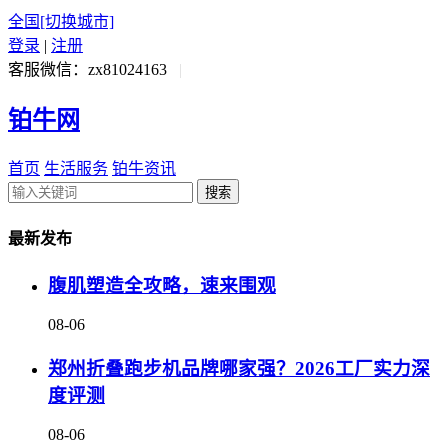
全国
[切换城市]
登录
|
注册
客服微信：zx81024163
|
铂牛网
首页
生活服务
铂牛资讯
搜索
最新发布
腹肌塑造全攻略，速来围观
08-06
郑州折叠跑步机品牌哪家强？2026工厂实力深
度评测
08-06