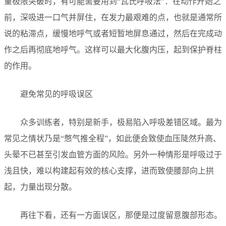
量极限突破时，有可能需要用到“瓦氏呼吸法”：在动作开始之
前，深吸进一口气并屏住，在发力最艰难的点，也就是通常所
说的粘滞点，缓慢地呼气或者短暂地屏息通过，然后在完成动
作之后再彻底地呼气。这样可以最大化腹内压，起到保护脊柱
的作用。
避免常见的呼吸误区
众多训练者，特别是新手，极易陷入呼吸差错区域。最为
常见之情状乃是“憋气推全程”，如此便会致使血压陡然升高、
头晕不已甚至引发血管方面的风险。另外一种情形是呼吸过于
浅且快，难以构建起有效的核心支撑，进而致使腰部向上拱
起，力量出现分散。
再往下看，还有一方面误区，那便是过度留意腹部形态。