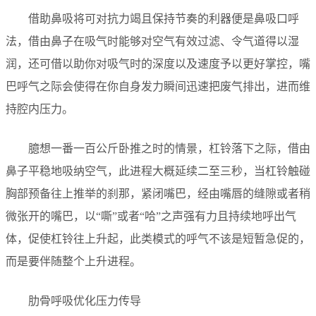
借助鼻吸将可对抗力竭且保持节奏的利器便是鼻吸口呼
法，借由鼻子在吸气时能够对空气有效过滤、令气道得以湿
润，还可借以助你对吸气时的深度以及速度予以更好掌控，嘴
巴呼气之际会使得在你自身发力瞬间迅速把废气排出，进而维
持腔内压力。
臆想一番一百公斤卧推之时的情景，杠铃落下之际，借由
鼻子平稳地吸纳空气，此进程大概延续二至三秒，当杠铃触碰
胸部预备往上推举的刹那，紧闭嘴巴，经由嘴唇的缝隙或者稍
微张开的嘴巴，以“嘶”或者“哈”之声强有力且持续地呼出气
体，促使杠铃往上升起，此类模式的呼气不该是短暂急促的，
而是要伴随整个上升进程。
肋骨呼吸优化压力传导