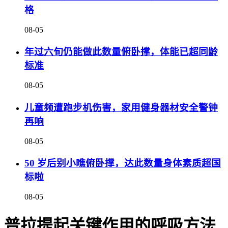
格
08-05
年过六旬仍能做此数量俯卧撑，体能已超同龄
标准
08-05
儿童频遭跑步机伤害，家用健身器材安全警钟
再响
08-05
50 岁后别小瞧俯卧撑，达此数量身体素质超国
标啦
08-05
普拉提起关键作用的呼吸方法