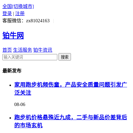
全国
[切换城市]
登录
|
注册
客服微信：zx81024163
|
铂牛网
首页
生活服务
铂牛资讯
搜索
最新发布
家用跑步机频伤童，产品安全质量问题引发广
泛关注
08-06
跑步机价格悬殊近九成，二手与新品价差背后
的市场玄机