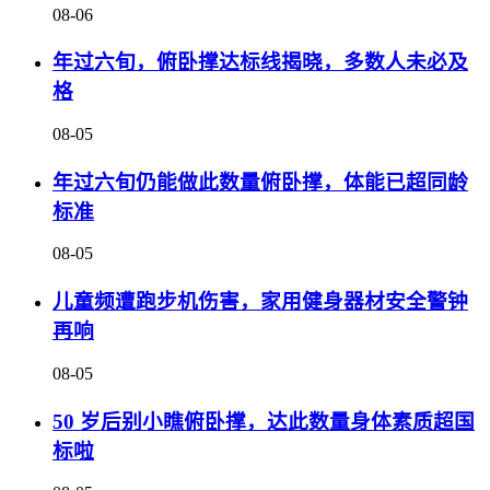
08-06
年过六旬，俯卧撑达标线揭晓，多数人未必及
格
08-05
年过六旬仍能做此数量俯卧撑，体能已超同龄
标准
08-05
儿童频遭跑步机伤害，家用健身器材安全警钟
再响
08-05
50 岁后别小瞧俯卧撑，达此数量身体素质超国
标啦