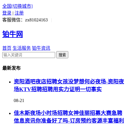
全国
[切换城市]
登录
|
注册
客服微信：zx81024163
|
铂牛网
首页
生活服务
铂牛资讯
搜索
最新发布
资阳酒吧夜店招聘女孩没梦想何必夜场-资阳夜
场KTV招聘招聘用实力证明一切事实
08-21
佳木斯夜场小时场招聘女神佳丽招募大赛急聘
信息资讯你准备好了吗-订房预约客源丰富福利