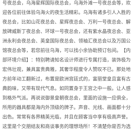
号夜总会，乌海星辉国际夜总会，乌海外滩一号夜总会等，欢
迎各位前往体验乌海火的夜生活精彩。乌海有诸多引人入胜的
夜总会，比如山花夜总会、星辉夜总会、万利一号夜总会、解
放碑威斯丁夜总会、环球一号夜总会，还有紫水晶夜总会、亚
洲永利会夜总会、英皇国际夜总会、领袖汇夜总会以及万国公
馆夜总会等，若您前往乌海，可以找小余协助预订包间。【内
部环境介绍】：特别聘请知名设计师进行专属打造，装饰极为
宏伟壮观，兼具富贵典雅，其奢华程度令人赞叹不已。那处地
方前年动工翻新过，布置是欧洲宫廷式的，富丽堂皇且富有古
典韵味，又带有现代气息。如同置身于王宫之中一般。让人感
到格外气派。再说说御景皇朝夜总会，里面的设施一应俱全，
所用的器具都是海内外顶级的牌子。声音、光线、画面都十分
出色。常常有各界精英光临，并且在顾客当中享有极高声誉。
这里是个交朋结友和商谈事务的理想场所！不清楚你是否为选