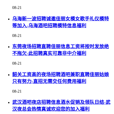
08-21
乌海新一波招聘诚邀佳丽女模女歌手礼仪模特
等加入-乌海酒吧招聘模特信息福利
08-21
东莞夜场招聘直聘佳丽信息工资将按时发放绝
不拖欠-此招聘真实可靠非中介福利
08-21
韶关工资高的夜场招聘酒吧兼职直聘佳丽姑娘
只有努力-直招无需交任何费用福利
08-21
武汉酒吧夜店招聘信息酒水促销及领队日结-武
汉夜总会热情真诚欢迎您的加入福利