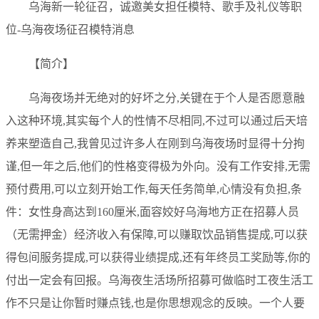
乌海新一轮征召，诚邀美女担任模特、歌手及礼仪等职
位-乌海夜场征召模特消息
【简介】
乌海夜场并无绝对的好坏之分,关键在于个人是否愿意融
入这种环境,其实每个人的性情不尽相同,不过可以通过后天培
养来塑造自己,我曾见过许多人在刚到乌海夜场时显得十分拘
谨,但一年之后,他们的性格变得极为外向。没有工作安排,无需
预付费用,可以立刻开始工作,每天任务简单,心情没有负担,条
件：女性身高达到160厘米,面容姣好乌海地方正在招募人员
（无需押金）经济收入有保障,可以赚取饮品销售提成,可以获
得包间服务提成,可以获得业绩提成,还有年终员工奖励等,你的
付出一定会有回报。乌海夜生活场所招募可做临时工夜生活工
作不只是让你暂时赚点钱,也是你思想观念的反映。一个人要