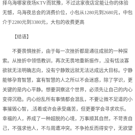
择乌海哪家夜场KTV而犹豫，不过这家夜店定能让你的体验
无憾，乌海夜总会的消费价位，小包从1280元到2680元，中包
介于2280元到3380元，大包的收费更高
【结语】
不要畏惧挫折，由于每一次挫折都是通往成就的一种探
索。从挫折中领悟教训，再次无畏地重新振作，,没有恬淡寡
欲就无法明确志向，没有宁静致远就无法达成远大目标。宁静
能够孕育智慧，富有智慧的人之所以不会迷惑，除了学识，更
关键的是内心平静。想要洞察这个世界，必须先让自己的内心
变得沉稳。内心纷乱所有事情都会混乱，不要让微不足道的小
事摧毁心智，,活着或许会承受痛苦，但更要学会寻求欢乐。
幸福的人，养成了一种超脱的心境，万事顺其自然，不苛责自
己，不强求他人，不与周遭冲突。不争抢反而得安宁，无欲望