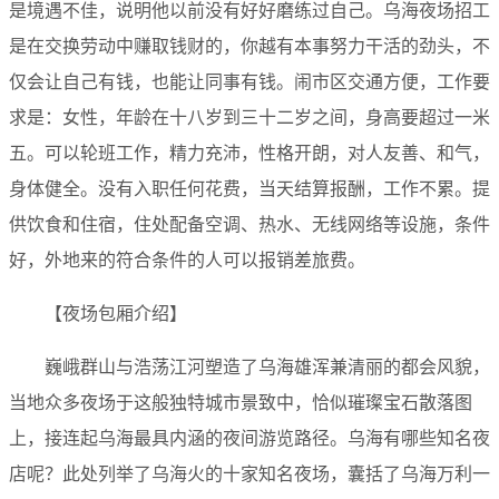
是境遇不佳，说明他以前没有好好磨练过自己。乌海夜场招工
是在交换劳动中赚取钱财的，你越有本事努力干活的劲头，不
仅会让自己有钱，也能让同事有钱。闹市区交通方便，工作要
求是：女性，年龄在十八岁到三十二岁之间，身高要超过一米
五。可以轮班工作，精力充沛，性格开朗，对人友善、和气，
身体健全。没有入职任何花费，当天结算报酬，工作不累。提
供饮食和住宿，住处配备空调、热水、无线网络等设施，条件
好，外地来的符合条件的人可以报销差旅费。
【夜场包厢介绍】
巍峨群山与浩荡江河塑造了乌海雄浑兼清丽的都会风貌，
当地众多夜场于这般独特城市景致中，恰似璀璨宝石散落图
上，接连起乌海最具内涵的夜间游览路径。乌海有哪些知名夜
店呢？此处列举了乌海火的十家知名夜场，囊括了乌海万利一