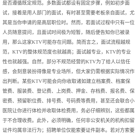
是否遵循既定规范。多数面试都设有固定步骤，例如初步面
试，接着是用人部门的面试，有时甚至需要老板亲自面试，尤
其是当你申请的是高层职位时。然而，若面试过程中只有一位
人员随意提问，且面试时间极为短暂，随后便告知你已被录
用，那么这家KTV可能存在问题。简而言之，面试流程越规
范，KTV的整体规范度也就越高；面试越专业，KTV的专业
性也就越强。自然，部分不规范经营的KTV为了给人以信任
感，会刻意装扮得像是专业场所，但大家仍需根据实际情况作
出判断。某些KTV可能会向你收取诸如建立档案费、档案保
管费、服装费、登记费、上岗费、押金、存档费、报名费、保
密费、预留职位费、排号费、号码费等费用，甚至还会联合小
医院让你进行体检并收取体检费用，务必仔细辨别，这些都属
于不合理收费。此外，必须明确，任何非公安机关的机构扣留
证件均属非法行为；招聘单位仅能索要证件副本。若对方索要