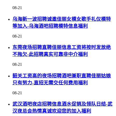
08-21
乌海新一波招聘诚邀佳丽女模女歌手礼仪模特
等加入-乌海酒吧招聘模特信息福利
08-21
东莞夜场招聘直聘佳丽信息工资将按时发放绝
不拖欠-此招聘真实可靠非中介福利
08-21
韶关工资高的夜场招聘酒吧兼职直聘佳丽姑娘
只有努力-直招无需交任何费用福利
08-21
武汉酒吧夜店招聘信息酒水促销及领队日结-武
汉夜总会热情真诚欢迎您的加入福利