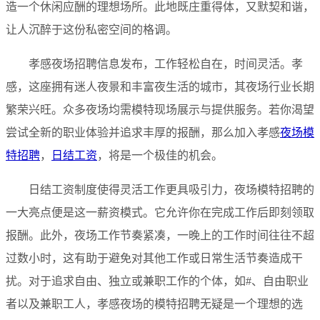
造一个休闲应酬的理想场所。此地既庄重得体，又默契和谐，
让人沉醉于这份私密空间的格调。
孝感夜场招聘信息发布，工作轻松自在，时间灵活。孝
感，这座拥有迷人夜景和丰富夜生活的城市，其夜场行业长期
繁荣兴旺。众多夜场均需模特现场展示与提供服务。若你渴望
尝试全新的职业体验并追求丰厚的报酬，那么加入孝感
夜场模
特招聘
，
日结工资
，将是一个极佳的机会。
日结工资制度使得灵活工作更具吸引力，夜场模特招聘的
一大亮点便是这一薪资模式。它允许你在完成工作后即刻领取
报酬。此外，夜场工作节奏紧凑，一晚上的工作时间往往不超
过数小时，这有助于避免对其他工作或日常生活节奏造成干
扰。对于追求自由、独立或兼职工作的个体，如#、自由职业
者以及兼职工人，孝感夜场的模特招聘无疑是一个理想的选