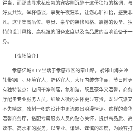
得当，而那些寻求私密氛的宾客则沉醉于这份独特的格调，与
好友共饮，举杯畅谈，享受午夜狂欢，让您心旷神怡，感受非
凡。这里集高品位、尊贵、豪华的装修风格、震撼的设备、独
特的设计风格、高标准的服务态度以及高品质的音响设备于一
身。
【夜场简介】
孝感亿城KTV坐落于孝感市区的秦山路，紧邻山海关冷
轧带钢厂。环境宜人，舒适宜人，大厅内装饰华丽，节日时更
有独特装点；包间干净利落，氛和谐，既显豪华又温馨，商务
厅配备专业服务人员，细致入微的关怀更显尊贵，既显气派又
不失精致，独树一帜的设计中更流露出浪漫情调。这样的豪华
温馨商务厅，搭配专属服务人员的贴心关怀，提供高品质、高
效率、高水准的服务，以专业、谦逊、谨慎的态度，为顾客打