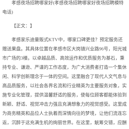
孝感夜场招聘哪家好(孝感夜场招聘哪家好夜场招聘模特
电话)
【正文：】
孝感家乐迪量贩式KTV中，哪家口碑更佳？预定服务还
赠送果盘。其具体位置在孝感市区大岗镇兴业路96号，阳光城
市广场的3楼。以卓越品质、高效运作和优质服务为基石，秉
持专业、谦逊、严谨的工作态度，为广大消费者打造一个集休
闲、科学创新理念于一体的空间。这里融合了现代人文气息与
高品质服务，以社会各界名流和行业精英为主要服务对象，实
施专业化管理，提供温馨舒适的服务，使每位顾客都能体验到
新颖、舒适、视觉冲击力强且充满想象力的视觉感受。这里成
为商务精英和品位人士执着而深情向往的梦境，让他们流连忘
返，沉醉于这充满生机的绚丽世界。在这里，觥筹交错，应酬