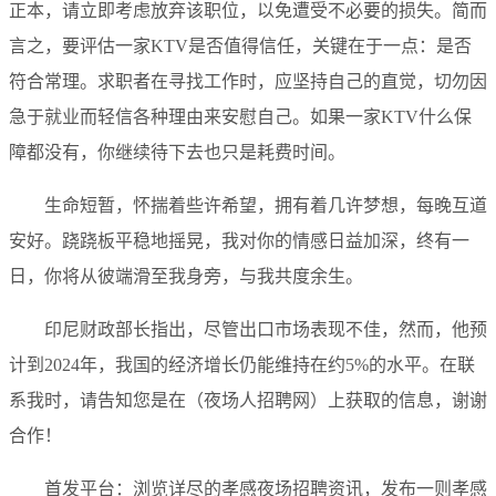
正本，请立即考虑放弃该职位，以免遭受不必要的损失。简而
言之，要评估一家KTV是否值得信任，关键在于一点：是否
符合常理。求职者在寻找工作时，应坚持自己的直觉，切勿因
急于就业而轻信各种理由来安慰自己。如果一家KTV什么保
障都没有，你继续待下去也只是耗费时间。
生命短暂，怀揣着些许希望，拥有着几许梦想，每晚互道
安好。跷跷板平稳地摇晃，我对你的情感日益加深，终有一
日，你将从彼端滑至我身旁，与我共度余生。
印尼财政部长指出，尽管出口市场表现不佳，然而，他预
计到2024年，我国的经济增长仍能维持在约5%的水平。在联
系我时，请告知您是在（夜场人招聘网）上获取的信息，谢谢
合作！
首发平台：浏览详尽的孝感夜场招聘资讯，发布一则孝感