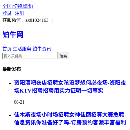
全国
[切换城市]
登录
|
注册
客服微信：zx81024163
|
铂牛网
首页
生活服务
铂牛资讯
搜索
最新发布
资阳酒吧夜店招聘女孩没梦想何必夜场-资阳夜
场KTV招聘招聘用实力证明一切事实
08-21
佳木斯夜场小时场招聘女神佳丽招募大赛急聘
信息资讯你准备好了吗-订房预约客源丰富福利