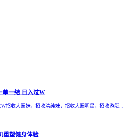
一单一结 日入过W
过W招收大圈妹，招收清纯妹，招收大圈明星，招收游艇...
步机重塑健身体验