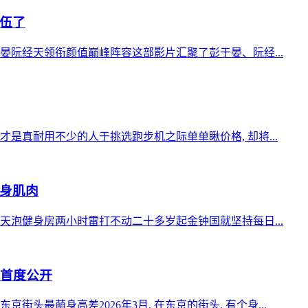
伍了
阮经天领衔颜值巅峰阵容这部影片汇聚了彭于晏、阮经...
是真耐用不少的人于挑选跑步机之际单单瞅价格, 却将...
身肌肉
泡健身房两小时雷打不动二十多岁起金钟国就坚持每日...
照首度公开
头最萌身高差2026年3月, 在东京的街头, 有个身...