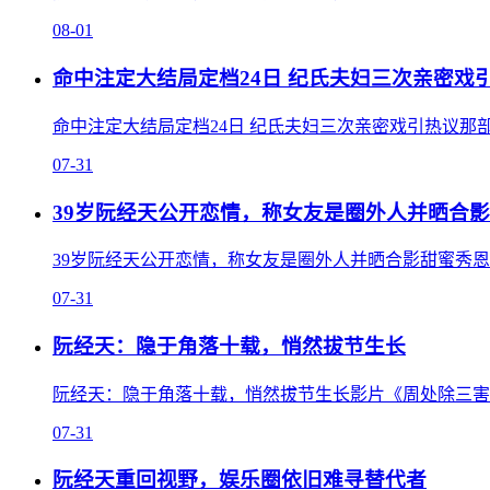
08-01
命中注定大结局定档24日 纪氏夫妇三次亲密戏
命中注定大结局定档24日 纪氏夫妇三次亲密戏引热议那部
07-31
39岁阮经天公开恋情，称女友是圈外人并晒合
39岁阮经天公开恋情，称女友是圈外人并晒合影甜蜜秀恩爱2
07-31
阮经天：隐于角落十载，悄然拔节生长
阮经天：隐于角落十载，悄然拔节生长影片《周处除三害》
07-31
阮经天重回视野，娱乐圈依旧难寻替代者