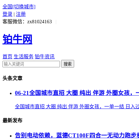
全国
[切换城市]
登录
|
注册
客服微信：zx81024163
|
铂牛网
首页
生活服务
铂牛资讯
搜索
头条文章
06-21
全国城市直招 大圈 纯出 伴游 外圈女孩，
全国城市直招 大圈 纯出 伴游 外圈女孩，一单一结 日入
最新发布
告别电动依赖，蓝德CT100F四合一无动力跑