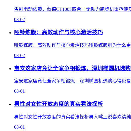
告别电动依赖，蓝德CT100F四合一无动力跑步机重塑健
08-02
哑铃练腹：高效动作与核心激活技巧
哑铃练腹：高效动作与核心激活技巧哑铃练腹肌为什么更有
08-02
宝安这家店竟让全家争相锻炼，深圳椭圆机选购
宝安这家店竟让全家争相锻炼，深圳椭圆机选购心得炎夏之际
08-01
男性对女性开放态度的真实看法探析
男性对女性开放态度的真实看法探析男人嘴上说喜欢清纯 身体
08-01