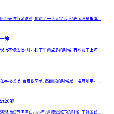
天进行采访时, 他讲了一番大实话, 他表示演员根本...
一筹
不修边幅4月26日下午两点多的时候, 有网友于上海...
校操场, 看着很简单, 然而买的时候是一堆麻烦事。...
近20岁
场细节满满在2026年7月接近尾声的时候, 于韩国首...