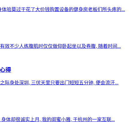
身体验莫过于花了大价钱购置设备的健身房老板们所头疼的...
效不少人练腹肌时仅仅做仰卧起坐以及卷腹, 随着时间...
心得
身处深圳, 三伏天里只要出门短短五分钟, 便会流汗...
却很诚实上月, 我的闺蜜小雅, 于杭州的一家互联...