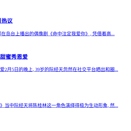
引热议
在岛台上播出的偶像剧《命中注定我爱你》, 凭借着高...
影甜蜜秀恩爱
月5日的晚上, 39岁的阮经天忽然在社交平台晒出和圈...
当中阮经天将陈桂林这一角色演绎得极为生动形象, 然...