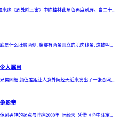
迩来缘《周处除三害》中陈桂林此角色再度刷屏。自二十...
什么肚脐两侧, 腹部有两条直立的肌肉线条, 这被叫...
令人瞩目
弟同框 颜值差距让人意外阮经天近来发出了一张合照,...
再争影帝
神的起点与阵痛2008年, 阮经天, 凭借《命中注定...